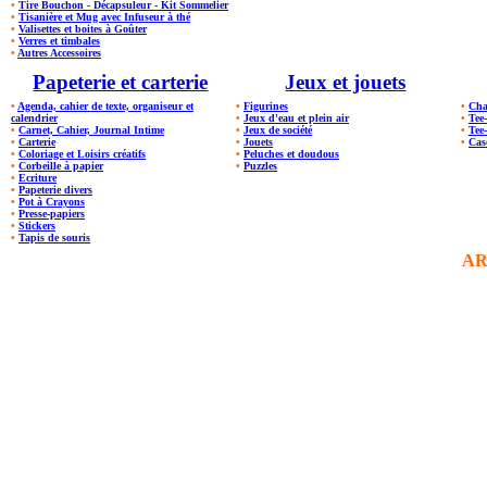
•
Tire Bouchon - Décapsuleur - Kit Sommelier
•
Tisanière et Mug avec Infuseur à thé
•
Valisettes et boites à Goûter
•
Verres et timbales
•
Autres Accessoires
Papeterie et carterie
Jeux et jouets
•
Agenda, cahier de texte, organiseur et
•
Figurines
•
Cha
calendrier
•
Jeux d'eau et plein air
•
Tee
•
Carnet, Cahier, Journal Intime
•
Jeux de société
•
Tee
•
Carterie
•
Jouets
•
Cas
•
Coloriage et Loisirs créatifs
•
Peluches et doudous
•
Corbeille à papier
•
Puzzles
•
Ecriture
•
Papeterie divers
•
Pot à Crayons
•
Presse-papiers
•
Stickers
•
Tapis de souris
AR