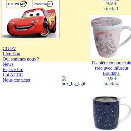
9,50€
stock :1
Informations
CGDV
Livraison
Qui sommes nous ?
Tisanière en porcelai
News
rose avec infuseur
Espace Pro
Bouddha
Loi AGEC
9,90€
Nous contacter
stock :4