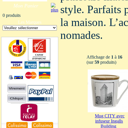
Mon Panier
style. Parfaits
0 produits
la maison. L’ac
Les Marques
nomades.
Affichage de
1
à
16
(sur
59
produits)
Mug CITY avec
infuseur Ingalls
Building