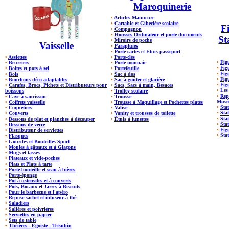
Maroquinerie
•
Articles Manucure
•
Cartable et Gibecière scolaire
Fi
•
Compagnon
•
Housses Ordinateur et porte documents
St
•
Miroirs de poche
Vaisselle
•
Parapluies
•
Porte-cartes et Etuis passeport
•
Assiettes
•
Porte-clés
•
Fig
•
Beurriers
•
Porte-monnaie
•
Figu
•
Boites et pots à sel
•
Portefeuille
•
Fig
•
Bols
•
Sac à dos
•
Fig
•
Bouchons déco adaptables
•
Sac à goûter et glacière
•
Fig
•
Carafes, Brocs, Pichets et Distributeurs pour
•
Sacs, Sacs à main, Besaces
•
Les
boissons
•
Trolley scolaire
•
Rep
•
Cave à saucisson
•
Trousse
Musé
•
Coffrets vaisselle
•
Trousse à Maquillage et Pochettes plates
•
Stat
•
Coquetiers
•
Valise
•
Sta
•
Couverts
•
Vanity et trousses de toilette
•
Sta
•
Dessous de plat et planches à découper
•
Étuis à lunettes
•
Stat
•
Dessous de verre
•
Fig
•
Distributeur de serviettes
•
Stat
•
Flasques
•
Gourdes et Bouteilles Sport
•
Moules à gâteaux et à Glaçons
•
Mugs et tasses
•
Plateaux et vide-poches
•
Plats et Plats à tarte
•
Porte-bouteille et seau à bières
•
Porte-éponge
•
Pot à ustensiles et à couverts
•
Pots, Bocaux et Jarres à Biscuits
•
Pour le barbecue et l'apéro
•
Repose sachet et infuseur à thé
•
Saladiers
•
Salières et poivrières
•
Serviettes en papier
•
Sets de table
•
Théières - Egoiste - Tetsubin