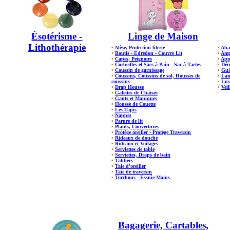
Ésotérisme -
Linge de Maison
Lithothérapie
•
Alèse, Protection literie
•
Aba
•
Boutis - Edredon - Couvre Lit
•
Amp
•
Capes, Peignoirs
•
App
•
Corbeilles et Sacs à Pain - Sac à Tartes
•
Déc
•
Coussin de garnissage
•
Gui
•
Coussins, Coussins de sol, Housses de
•
Lam
coussins
•
Lus
•
Drap Housse
•
Veil
•
Galettes de Chaises
•
Gants et Maniques
•
Housse de Couette
•
Les Tapis
•
Nappes
•
Parure de lit
•
Plaids, Couvertures
•
Protège oreiller - Protège Traversin
•
Rideaux de douche
•
Rideaux et Voilages
•
Serviettes de table
•
Serviettes, Draps de bain
•
Tabliers
•
Taie d'oreiller
•
Taie de traversin
•
Torchons - Essuie Mains
Bagagerie, Cartables,