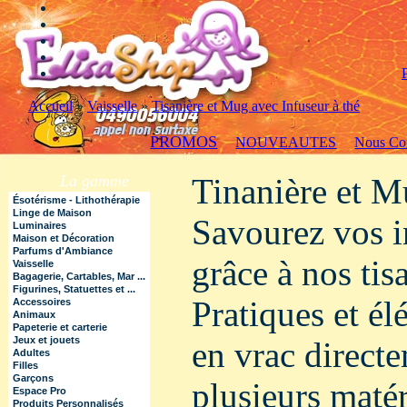
Accueil
»
Vaisselle
»
Tisanière et Mug avec Infuseur à thé
PROMOS
NOUVEAUTES
Nous Con
La gamme
Tinanière et M
Ésotérisme - Lithothérapie
Linge de Maison
Savourez vos i
Luminaires
Maison et Décoration
Parfums d'Ambiance
grâce à nos tis
Vaisselle
Bagagerie, Cartables, Mar ...
Figurines, Statuettes et ...
Pratiques et élé
Accessoires
Animaux
Papeterie et carterie
Jeux et jouets
en vrac directe
Adultes
Filles
Garçons
plusieurs matér
Espace Pro
Produits Personnalisés