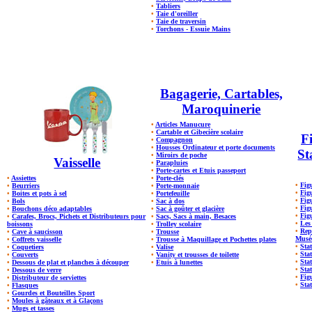
•
Tabliers
•
Taie d'oreiller
•
Taie de traversin
•
Torchons - Essuie Mains
Bagagerie, Cartables,
Maroquinerie
•
Articles Manucure
•
Cartable et Gibecière scolaire
Fi
•
Compagnon
•
Housses Ordinateur et porte documents
St
•
Miroirs de poche
Vaisselle
•
Parapluies
•
Porte-cartes et Etuis passeport
•
Assiettes
•
Porte-clés
•
Fig
•
Beurriers
•
Porte-monnaie
•
Figu
•
Boites et pots à sel
•
Portefeuille
•
Fig
•
Bols
•
Sac à dos
•
Fig
•
Bouchons déco adaptables
•
Sac à goûter et glacière
•
Fig
•
Carafes, Brocs, Pichets et Distributeurs pour
•
Sacs, Sacs à main, Besaces
•
Les
boissons
•
Trolley scolaire
•
Rep
•
Cave à saucisson
•
Trousse
Musé
•
Coffrets vaisselle
•
Trousse à Maquillage et Pochettes plates
•
Stat
•
Coquetiers
•
Valise
•
Sta
•
Couverts
•
Vanity et trousses de toilette
•
Sta
•
Dessous de plat et planches à découper
•
Étuis à lunettes
•
Stat
•
Dessous de verre
•
Fig
•
Distributeur de serviettes
•
Stat
•
Flasques
•
Gourdes et Bouteilles Sport
•
Moules à gâteaux et à Glaçons
•
Mugs et tasses