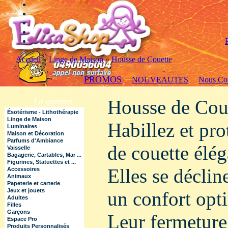
Accueil
»
Linge de Maison
»
Housse de Couette
PROMOS
NOUVEAUTES
Nous Con
La gamme
Housse de Cou
Ésotérisme - Lithothérapie
Linge de Maison
Habillez et pr
Luminaires
Maison et Décoration
Parfums d'Ambiance
de couette élég
Vaisselle
Bagagerie, Cartables, Mar ...
Figurines, Statuettes et ...
Elles se décli
Accessoires
Animaux
Papeterie et carterie
Jeux et jouets
un confort opt
Adultes
Filles
Garçons
Leur fermeture 
Espace Pro
Produits Personnalisés