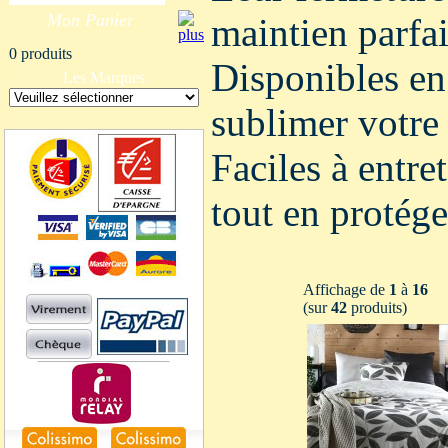
Mon Panier
maintien parfai
0 produits
Disponibles en
Les Marques
sublimer votre
Faciles à entre
tout en protégea
Affichage de
1
à
16
(sur
42
produits)