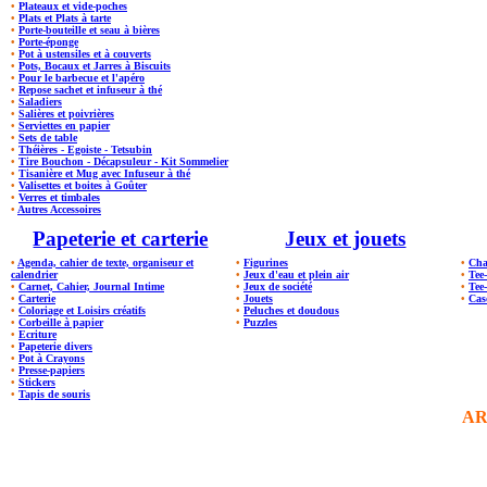
•
Plateaux et vide-poches
•
Plats et Plats à tarte
•
Porte-bouteille et seau à bières
•
Porte-éponge
•
Pot à ustensiles et à couverts
•
Pots, Bocaux et Jarres à Biscuits
•
Pour le barbecue et l'apéro
•
Repose sachet et infuseur à thé
•
Saladiers
•
Salières et poivrières
•
Serviettes en papier
•
Sets de table
•
Théières - Egoiste - Tetsubin
•
Tire Bouchon - Décapsuleur - Kit Sommelier
•
Tisanière et Mug avec Infuseur à thé
•
Valisettes et boites à Goûter
•
Verres et timbales
•
Autres Accessoires
Papeterie et carterie
Jeux et jouets
•
Agenda, cahier de texte, organiseur et
•
Figurines
•
Cha
calendrier
•
Jeux d'eau et plein air
•
Tee
•
Carnet, Cahier, Journal Intime
•
Jeux de société
•
Tee
•
Carterie
•
Jouets
•
Cas
•
Coloriage et Loisirs créatifs
•
Peluches et doudous
•
Corbeille à papier
•
Puzzles
•
Ecriture
•
Papeterie divers
•
Pot à Crayons
•
Presse-papiers
•
Stickers
•
Tapis de souris
AR