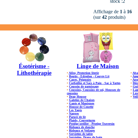
stock :2
Affichage de
1
à
16
(sur
42
produits)
Ésotérisme -
Linge de Maison
Lithothérapie
•
Alèse, Protection literie
•
Aba
•
Boutis - Edredon - Couvre Lit
•
Amp
•
Capes, Peignoirs
•
App
•
Corbeilles et Sacs à Pain - Sac à Tartes
•
Déc
•
Coussin de garnissage
•
Gui
•
Coussins, Coussins de sol, Housses de
•
Lam
coussins
•
Lus
•
Drap Housse
•
Veil
•
Galettes de Chaises
•
Gants et Maniques
•
Housse de Couette
•
Les Tapis
•
Nappes
•
Parure de lit
•
Plaids, Couvertures
•
Protège oreiller - Protège Traversin
•
Rideaux de douche
•
Rideaux et Voilages
•
Serviettes de table
•
Serviettes, Draps de bain