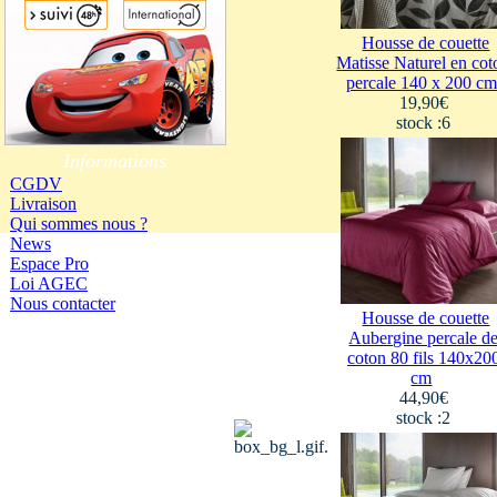
Housse de couette
Matisse Naturel en cot
percale 140 x 200 cm
19,90€
stock :6
Informations
CGDV
Livraison
Qui sommes nous ?
News
Espace Pro
Loi AGEC
Nous contacter
Housse de couette
Aubergine percale d
coton 80 fils 140x20
cm
44,90€
stock :2