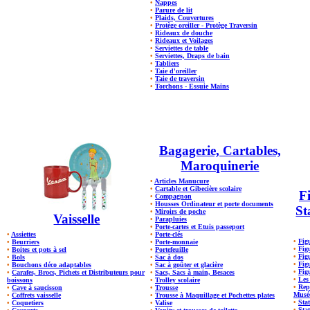
•
Nappes
•
Parure de lit
•
Plaids, Couvertures
•
Protège oreiller - Protège Traversin
•
Rideaux de douche
•
Rideaux et Voilages
•
Serviettes de table
•
Serviettes, Draps de bain
•
Tabliers
•
Taie d'oreiller
•
Taie de traversin
•
Torchons - Essuie Mains
Bagagerie, Cartables,
Maroquinerie
•
Articles Manucure
•
Cartable et Gibecière scolaire
Fi
•
Compagnon
•
Housses Ordinateur et porte documents
St
•
Miroirs de poche
Vaisselle
•
Parapluies
•
Porte-cartes et Etuis passeport
•
Assiettes
•
Porte-clés
•
Fig
•
Beurriers
•
Porte-monnaie
•
Figu
•
Boites et pots à sel
•
Portefeuille
•
Fig
•
Bols
•
Sac à dos
•
Fig
•
Bouchons déco adaptables
•
Sac à goûter et glacière
•
Fig
•
Carafes, Brocs, Pichets et Distributeurs pour
•
Sacs, Sacs à main, Besaces
•
Les
boissons
•
Trolley scolaire
•
Rep
•
Cave à saucisson
•
Trousse
Musé
•
Coffrets vaisselle
•
Trousse à Maquillage et Pochettes plates
•
Stat
•
Coquetiers
•
Valise
•
Sta