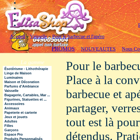
Accueil
»
Vaisselle
»
Pour le barbecue et l'apéro
PROMOS
NOUVEAUTES
Nous Con
La gamme
Pour le barbecu
Ésotérisme - Lithothérapie
Linge de Maison
Place à la conv
Luminaires
Maison et Décoration
Parfums d'Ambiance
barbecue et apé
Vaisselle
Bagagerie, Cartables, Mar ...
Figurines, Statuettes et ...
partager, verre
Accessoires
Animaux
Papeterie et carterie
Jeux et jouets
tout est là po
Adultes
Filles
Garçons
détendus. Prat
Espace Pro
Produits Personnalisés