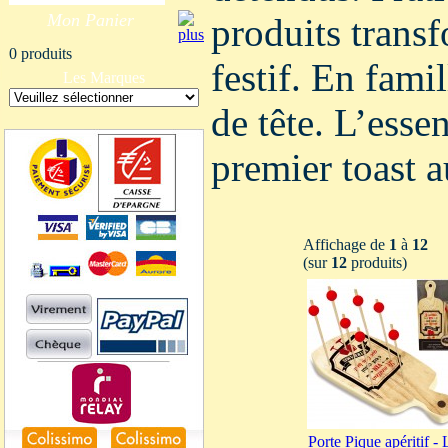
Mon Panier
produits transf
0 produits
festif. En fami
Les Marques
de tête. L’esse
premier toast a
Affichage de
1
à
12
(sur
12
produits)
Porte Pique apéritif - 