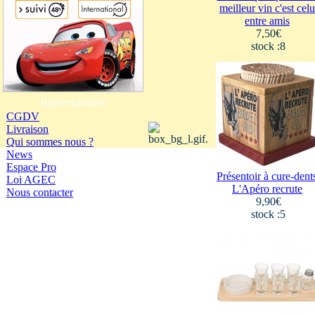
meilleur vin c'est celu
entre amis
7,50€
stock :8
Informations
CGDV
Livraison
Qui sommes nous ?
News
Espace Pro
Présentoir à cure-dents
Loi AGEC
L'Apéro recrute
Nous contacter
9,90€
stock :5