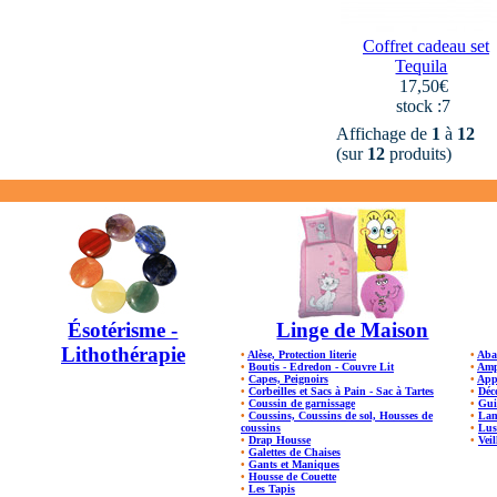
Coffret cadeau set
Tequila
17,50€
stock :7
Affichage de
1
à
12
(sur
12
produits)
Ésotérisme -
Linge de Maison
Lithothérapie
•
Alèse, Protection literie
•
Aba
•
Boutis - Edredon - Couvre Lit
•
Amp
•
Capes, Peignoirs
•
App
•
Corbeilles et Sacs à Pain - Sac à Tartes
•
Déc
•
Coussin de garnissage
•
Gui
•
Coussins, Coussins de sol, Housses de
•
Lam
coussins
•
Lus
•
Drap Housse
•
Veil
•
Galettes de Chaises
•
Gants et Maniques
•
Housse de Couette
•
Les Tapis