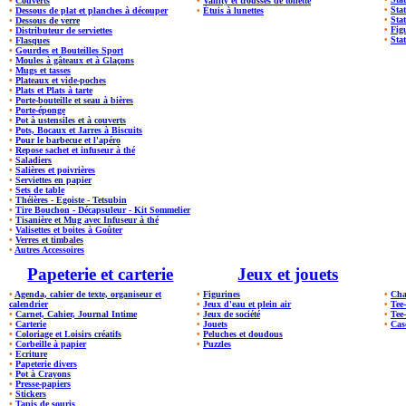
•
Couverts
•
Vanity et trousses de toilette
•
Sta
•
Dessous de plat et planches à découper
•
Étuis à lunettes
•
Stat
•
Dessous de verre
•
Fig
•
Distributeur de serviettes
•
Stat
•
Flasques
•
Gourdes et Bouteilles Sport
•
Moules à gâteaux et à Glaçons
•
Mugs et tasses
•
Plateaux et vide-poches
•
Plats et Plats à tarte
•
Porte-bouteille et seau à bières
•
Porte-éponge
•
Pot à ustensiles et à couverts
•
Pots, Bocaux et Jarres à Biscuits
•
Pour le barbecue et l'apéro
•
Repose sachet et infuseur à thé
•
Saladiers
•
Salières et poivrières
•
Serviettes en papier
•
Sets de table
•
Théières - Egoiste - Tetsubin
•
Tire Bouchon - Décapsuleur - Kit Sommelier
•
Tisanière et Mug avec Infuseur à thé
•
Valisettes et boites à Goûter
•
Verres et timbales
•
Autres Accessoires
Papeterie et carterie
Jeux et jouets
•
Agenda, cahier de texte, organiseur et
•
Figurines
•
Cha
calendrier
•
Jeux d'eau et plein air
•
Tee
•
Carnet, Cahier, Journal Intime
•
Jeux de société
•
Tee
•
Carterie
•
Jouets
•
Cas
•
Coloriage et Loisirs créatifs
•
Peluches et doudous
•
Corbeille à papier
•
Puzzles
•
Ecriture
•
Papeterie divers
•
Pot à Crayons
•
Presse-papiers
•
Stickers
•
Tapis de souris