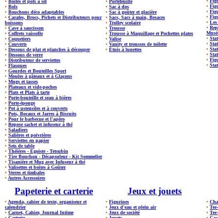
•
Figu
•
Boites et pots à sel
•
Portefeuille
•
Fig
•
Bols
•
Sac à dos
•
Fig
•
Bouchons déco adaptables
•
Sac à goûter et glacière
•
Fig
•
Carafes, Brocs, Pichets et Distributeurs pour
•
Sacs, Sacs à main, Besaces
•
Les
boissons
•
Trolley scolaire
•
Rep
•
Cave à saucisson
•
Trousse
Musé
•
Coffrets vaisselle
•
Trousse à Maquillage et Pochettes plates
•
Stat
•
Coquetiers
•
Valise
•
Sta
•
Couverts
•
Vanity et trousses de toilette
•
Sta
•
Dessous de plat et planches à découper
•
Étuis à lunettes
•
Stat
•
Dessous de verre
•
Fig
•
Distributeur de serviettes
•
Stat
•
Flasques
•
Gourdes et Bouteilles Sport
•
Moules à gâteaux et à Glaçons
•
Mugs et tasses
•
Plateaux et vide-poches
•
Plats et Plats à tarte
•
Porte-bouteille et seau à bières
•
Porte-éponge
•
Pot à ustensiles et à couverts
•
Pots, Bocaux et Jarres à Biscuits
•
Pour le barbecue et l'apéro
•
Repose sachet et infuseur à thé
•
Saladiers
•
Salières et poivrières
•
Serviettes en papier
•
Sets de table
•
Théières - Egoiste - Tetsubin
•
Tire Bouchon - Décapsuleur - Kit Sommelier
•
Tisanière et Mug avec Infuseur à thé
•
Valisettes et boites à Goûter
•
Verres et timbales
•
Autres Accessoires
Papeterie et carterie
Jeux et jouets
•
Agenda, cahier de texte, organiseur et
•
Figurines
•
Cha
calendrier
•
Jeux d'eau et plein air
•
Tee
•
Carnet, Cahier, Journal Intime
•
Jeux de société
•
Tee
•
Carterie
•
Jouets
•
Cas