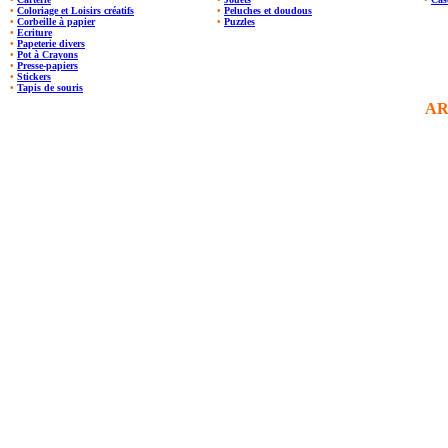
•
Coloriage et Loisirs créatifs
•
Peluches et doudous
•
Corbeille à papier
•
Puzzles
•
Ecriture
•
Papeterie divers
•
Pot à Crayons
•
Presse-papiers
•
Stickers
•
Tapis de souris
AR