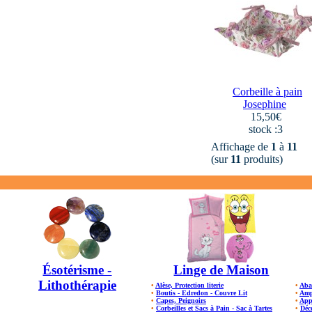
Corbeille à pain
Josephine
15,50€
stock :3
Affichage de
1
à
11
(sur
11
produits)
Ésotérisme -
Linge de Maison
Lithothérapie
•
Alèse, Protection literie
•
Aba
•
Boutis - Edredon - Couvre Lit
•
Amp
•
Capes, Peignoirs
•
App
•
Corbeilles et Sacs à Pain - Sac à Tartes
•
Déc