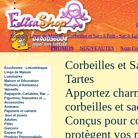
Accueil
»
Linge de Maison
»
Corbeilles et Sacs à Pain - Sac à Tar
PROMOS
NOUVEAUTES
Nous Con
La gamme
Corbeilles et S
Ésotérisme - Lithothérapie
Linge de Maison
Tartes
Luminaires
Maison et Décoration
Parfums d'Ambiance
Apportez charme
Vaisselle
Bagagerie, Cartables, Mar ...
Figurines, Statuettes et ...
corbeilles et sa
Accessoires
Animaux
Papeterie et carterie
Jeux et jouets
Conçus pour con
Adultes
Filles
Garçons
protègent vos p
Espace Pro
Produits Personnalisés