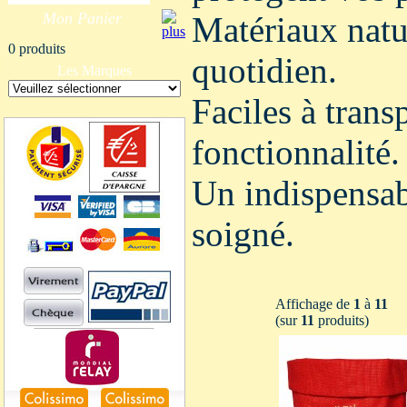
Mon Panier
Matériaux natur
0 produits
quotidien.
Les Marques
Faciles à transp
fonctionnalité.
Un indispensab
soigné.
Affichage de
1
à
11
(sur
11
produits)