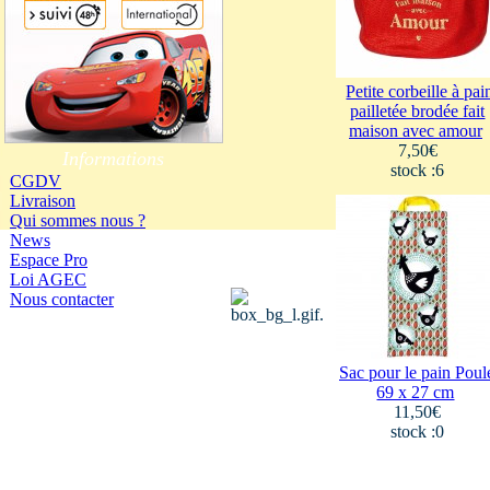
Petite corbeille à pai
pailletée brodée fait
maison avec amour
7,50€
Informations
stock :6
CGDV
Livraison
Qui sommes nous ?
News
Espace Pro
Loi AGEC
Nous contacter
Sac pour le pain Poul
69 x 27 cm
11,50€
stock :0