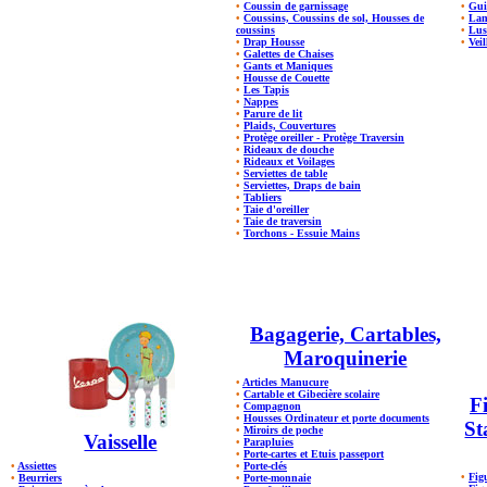
•
Coussin de garnissage
•
Gui
•
Coussins, Coussins de sol, Housses de
•
Lam
coussins
•
Lus
•
Drap Housse
•
Veil
•
Galettes de Chaises
•
Gants et Maniques
•
Housse de Couette
•
Les Tapis
•
Nappes
•
Parure de lit
•
Plaids, Couvertures
•
Protège oreiller - Protège Traversin
•
Rideaux de douche
•
Rideaux et Voilages
•
Serviettes de table
•
Serviettes, Draps de bain
•
Tabliers
•
Taie d'oreiller
•
Taie de traversin
•
Torchons - Essuie Mains
Bagagerie, Cartables,
Maroquinerie
•
Articles Manucure
•
Cartable et Gibecière scolaire
Fi
•
Compagnon
•
Housses Ordinateur et porte documents
St
•
Miroirs de poche
Vaisselle
•
Parapluies
•
Porte-cartes et Etuis passeport
•
Assiettes
•
Porte-clés
•
Fig
•
Beurriers
•
Porte-monnaie