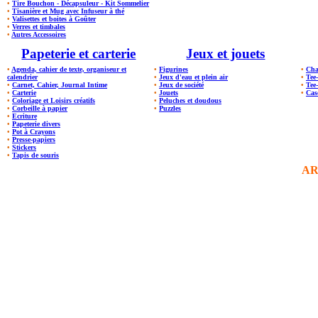
•
Tire Bouchon - Décapsuleur - Kit Sommelier
•
Tisanière et Mug avec Infuseur à thé
•
Valisettes et boites à Goûter
•
Verres et timbales
•
Autres Accessoires
Papeterie et carterie
Jeux et jouets
•
Agenda, cahier de texte, organiseur et
•
Figurines
•
Cha
calendrier
•
Jeux d'eau et plein air
•
Tee
•
Carnet, Cahier, Journal Intime
•
Jeux de société
•
Tee
•
Carterie
•
Jouets
•
Cas
•
Coloriage et Loisirs créatifs
•
Peluches et doudous
•
Corbeille à papier
•
Puzzles
•
Ecriture
•
Papeterie divers
•
Pot à Crayons
•
Presse-papiers
•
Stickers
•
Tapis de souris
AR