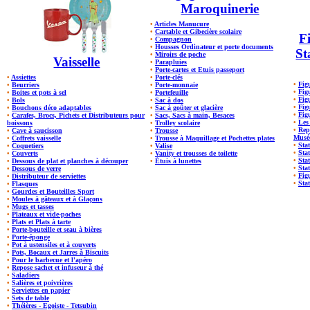
Maroquinerie
•
Articles Manucure
•
Cartable et Gibecière scolaire
Fi
•
Compagnon
•
Housses Ordinateur et porte documents
St
•
Miroirs de poche
Vaisselle
•
Parapluies
•
Porte-cartes et Etuis passeport
•
Assiettes
•
Porte-clés
•
Fig
•
Beurriers
•
Porte-monnaie
•
Figu
•
Boites et pots à sel
•
Portefeuille
•
Fig
•
Bols
•
Sac à dos
•
Fig
•
Bouchons déco adaptables
•
Sac à goûter et glacière
•
Fig
•
Carafes, Brocs, Pichets et Distributeurs pour
•
Sacs, Sacs à main, Besaces
•
Les
boissons
•
Trolley scolaire
•
Rep
•
Cave à saucisson
•
Trousse
Musé
•
Coffrets vaisselle
•
Trousse à Maquillage et Pochettes plates
•
Stat
•
Coquetiers
•
Valise
•
Sta
•
Couverts
•
Vanity et trousses de toilette
•
Sta
•
Dessous de plat et planches à découper
•
Étuis à lunettes
•
Stat
•
Dessous de verre
•
Fig
•
Distributeur de serviettes
•
Stat
•
Flasques
•
Gourdes et Bouteilles Sport
•
Moules à gâteaux et à Glaçons
•
Mugs et tasses
•
Plateaux et vide-poches
•
Plats et Plats à tarte
•
Porte-bouteille et seau à bières
•
Porte-éponge
•
Pot à ustensiles et à couverts
•
Pots, Bocaux et Jarres à Biscuits
•
Pour le barbecue et l'apéro
•
Repose sachet et infuseur à thé
•
Saladiers
•
Salières et poivrières
•
Serviettes en papier
•
Sets de table
•
Théières - Egoiste - Tetsubin