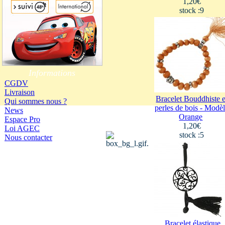
1,20€
stock :9
Informations
CGDV
Livraison
Bracelet Bouddhiste 
Qui sommes nous ?
perles de bois - Modè
News
Orange
Espace Pro
1,20€
Loi AGEC
stock :5
Nous contacter
Bracelet élastique