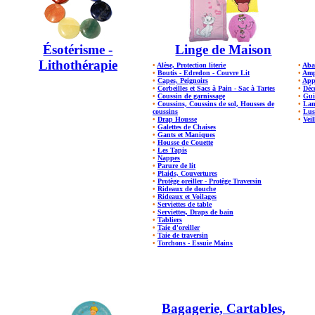
Ésotérisme -
Linge de Maison
Lithothérapie
•
Alèse, Protection literie
•
Aba
•
Boutis - Edredon - Couvre Lit
•
Amp
•
Capes, Peignoirs
•
App
•
Corbeilles et Sacs à Pain - Sac à Tartes
•
Déc
•
Coussin de garnissage
•
Gui
•
Coussins, Coussins de sol, Housses de
•
Lam
coussins
•
Lus
•
Drap Housse
•
Veil
•
Galettes de Chaises
•
Gants et Maniques
•
Housse de Couette
•
Les Tapis
•
Nappes
•
Parure de lit
•
Plaids, Couvertures
•
Protège oreiller - Protège Traversin
•
Rideaux de douche
•
Rideaux et Voilages
•
Serviettes de table
•
Serviettes, Draps de bain
•
Tabliers
•
Taie d'oreiller
•
Taie de traversin
•
Torchons - Essuie Mains
Bagagerie, Cartables,