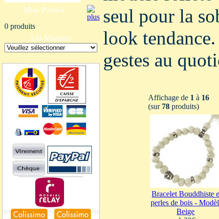
Mon Panier
seul pour la s
0 produits
look tendance.
Les Marques
gestes au quoti
Affichage de
1
à
16
(sur
78
produits)
Bracelet Bouddhiste 
perles de bois - Modè
Beige