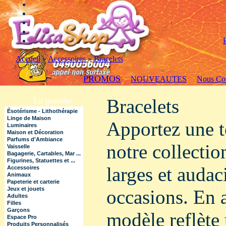
Accueil
»
Accessoires
»
Bracelets
PROMOS
NOUVEAUTES
Nous Con
La gamme
Bracelets
Ésotérisme - Lithothérapie
Linge de Maison
Apportez une t
Luminaires
Maison et Décoration
Parfums d'Ambiance
notre collectio
Vaisselle
Bagagerie, Cartables, Mar ...
Figurines, Statuettes et ...
larges et audaci
Accessoires
Animaux
Papeterie et carterie
Jeux et jouets
occasions. En a
Adultes
Filles
Garçons
modèle reflète
Espace Pro
Produits Personnalisés