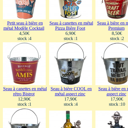
Petit seau à bière en
Seau à canettes en métal
Seau à bière en m
métal Modèle Cocktail
Pizza Bière Foot
Premium
4,50€
6,90€
8,50€
stock :4
stock :1
stock :2
Seau à canettes en métal
Seau à bière COOL en
Seau à bière en 
rétro Bistrot
métal aspect zinc
aspect zinc
12,90€
17,90€
17,90€
stock :1
stock :4
stock :10