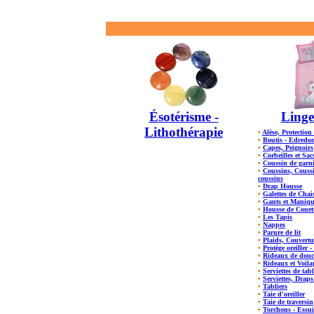
Ésotérisme -
Linge
Lithothérapie
•
Alèse, Protection 
•
Boutis - Edredon
•
Capes, Peignoirs
•
Corbeilles et Sac
•
Coussin de garn
•
Coussins, Coussi
coussins
•
Drap Housse
•
Galettes de Chai
•
Gants et Maniqu
•
Housse de Couet
•
Les Tapis
•
Nappes
•
Parure de lit
•
Plaids, Couvertu
•
Protège oreiller 
•
Rideaux de dou
•
Rideaux et Voila
•
Serviettes de tabl
•
Serviettes, Drap
•
Tabliers
•
Taie d'oreiller
•
Taie de traversin
•
Torchons - Essu