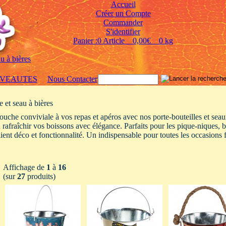
Accueil
Créer un Compte
Commander
S'identifier
Panier :0 Article 0,00€ 0 kg
au à bières
VEAUTES
Nous Contacter
e et seau à bières
uche conviviale à vos repas et apéros avec nos porte-bouteilles et seaux 
u rafraîchir vos boissons avec élégance. Parfaits pour les pique-niques, 
llient déco et fonctionnalité. Un indispensable pour toutes les occasions f
Affichage de
1
à
16
(sur
27
produits)