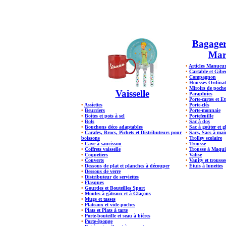
Bagager
Mar
•
Articles Manucu
•
Cartable et Gibec
•
Compagnon
•
Housses Ordinat
•
Miroirs de poche
Vaisselle
•
Parapluies
•
Porte-cartes et E
•
Assiettes
•
Porte-clés
•
Beurriers
•
Porte-monnaie
•
Boites et pots à sel
•
Portefeuille
•
Bols
•
Sac à dos
•
Bouchons déco adaptables
•
Sac à goûter et g
•
Carafes, Brocs, Pichets et Distributeurs pour
•
Sacs, Sacs à mai
boissons
•
Trolley scolaire
•
Cave à saucisson
•
Trousse
•
Coffrets vaisselle
•
Trousse à Maquil
•
Coquetiers
•
Valise
•
Couverts
•
Vanity et trousses
•
Dessous de plat et planches à découper
•
Étuis à lunettes
•
Dessous de verre
•
Distributeur de serviettes
•
Flasques
•
Gourdes et Bouteilles Sport
•
Moules à gâteaux et à Glaçons
•
Mugs et tasses
•
Plateaux et vide-poches
•
Plats et Plats à tarte
•
Porte-bouteille et seau à bières
•
Porte-éponge