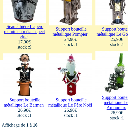
Seau à bière L'apéro
Support bouteille
Support boutei
recrute en métal aspect
métallique Pompier
métallique Le Go
zinc
24,90€
25,90€
17,90€
stock :1
stock :1
stock :9
Support boutei
Support bouteille
Support bouteille
métallique L
métallique Le Barman
métallique Le Père Noël
Amoureux
26,90€
26,90€
26,90€
stock :1
stock :1
stock :1
Affichage de
1
à
16