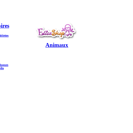
ires
ablettes
Animaux
eloques
vélo