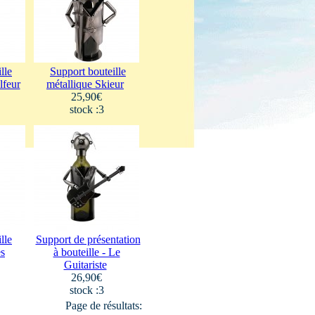
lle
Support bouteille
lfeur
métallique Skieur
25,90€
stock :3
lle
Support de présentation
es
à bouteille - Le
Guitariste
26,90€
stock :3
Page de résultats: