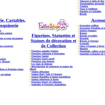
•
Tabouret et table de Bar
•
Thermomètres décoratifs
•
Tirelires
•
Vases et Soliflores
•
Panières et Corbeilles
•
Réveils
ie, Cartables,
Accesso
oquinerie
•
Accessoires coiffure
•
Accessoires Portables et t
re
•
Articles Fumeurs
ière scolaire
•
Bagues
Figurines, Statuettes et
•
Boucles d'oreilles
eur et porte documents
•
Bracelets
Statues de décoration et
•
Brosses à Cheveux
•
Éventails
de Collection
tuis passeport
•
Gloss et baumes à lèvres
•
Montres
•
Figurines animées Solaires
•
Pendentifs, colliers et br
•
Figurines collection et décoration
•
Sonnettes et klaxons de 
•
Figurines Smiski
•
Figurines Sonny-angel
lacière
•
Figurines sous licences
n, Besaces
•
Les chats de Dubout
•
Reproduction de sculptures et statues du
Musée
lage et Pochettes plates
•
Statues Africaines
•
Statues Body Talk et Véronèse
 de toilette
•
Statues Bouddha et moine bouddhiste
•
Statues religieuses et Anges
•
Figurines Disney de collection
•
Statuettes et Figurines Animalières