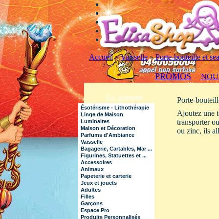
Accueil
»
Vaisselle
»
Porte-bouteille et se
PROMOS
NOU
La gamme
Porte-bouteill
Ésotérisme - Lithothérapie
Ajoutez une to
Linge de Maison
transporter o
Luminaires
Maison et Décoration
ou zinc, ils a
Parfums d'Ambiance
Vaisselle
Bagagerie, Cartables, Mar ...
Figurines, Statuettes et ...
Accessoires
Animaux
Papeterie et carterie
Jeux et jouets
Adultes
Filles
Garçons
Espace Pro
Produits Personnalisés