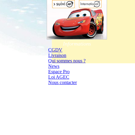
Informations
CGDV
Livraison
Qui sommes nous ?
News
Espace Pro
Loi AGEC
Nous contacter