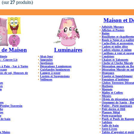
(sur
27
produits)
Maison et D
•
Adhésifs Muraux
•
Affiches et Posters
•
Boites
•
Bouillottes et chaufferette
•
Boule à Neige et à paillet
•
Cache-Pots et accessoires
•
Cadres et toiles déco
 de Maison
Luminaires
•
Cadres photos et mémo
•
Carillons à vent et susp
literie
•
Abat-Jour
•
Cendriers
 - Couvre Lit
•
Ampoules
•
Chaises et Tabourets
•
Appliques
•
Cloche et Cloche Murale
s à Pain - Sac à Tartes
•
Décorations Lumineuses
•
Décoration murale en Bo
issage
•
Guirlandes lumineuses
•
Décoration Murale en mé
ns de sol, Housses de
•
Lampes à poser
•
Drapeaux
•
Lustres et Suspensions
•
Etagère et Ameublement
•
Veilleuses
•
Fontaines d’intérieur
ses
•
Globes Terrestres Décorat
es
•
Horloges
te
•
Magnets
•
Malles et Coffres
•
Miroirs
•
Objets de décoration util
res
•
Ornement de Sapin - Bou
- Protège Traversin
•
Patère - Porte manteaux
che
•
Petit electro et Hifi
ges
•
Plaques Métal
e
•
Porte-parapluie
s de bain
•
Poufs et Poufs de Range
•
Sabliers
•
Salle de bain
•
Serre-Livres
ie Mains
•
Tables d’appoint et guér