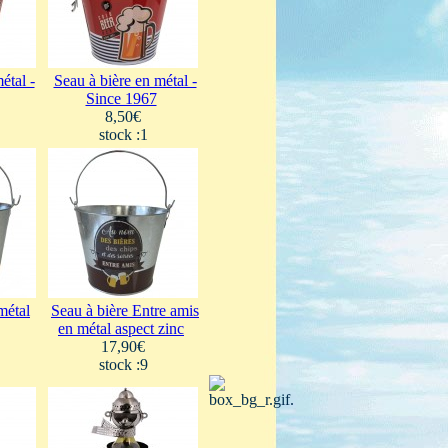
étal -
Seau à bière en métal -
Since 1967
8,50€
stock :1
métal
Seau à bière Entre amis
en métal aspect zinc
17,90€
stock :9