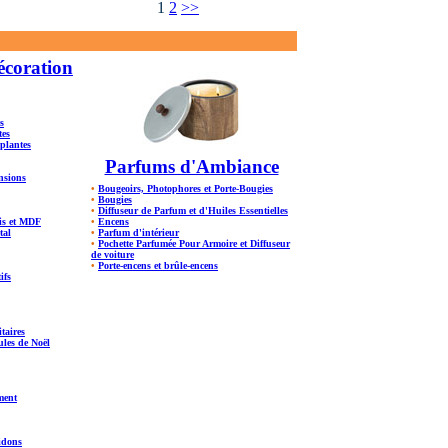
1
2
>>
écoration
s
tes
 plantes
Parfums d'Ambiance
ensions
•
Bougeoirs, Photophores et Porte-Bougies
•
Bougies
•
Diffuseur de Parfum et d'Huiles Essentielles
is et MDF
•
Encens
tal
•
Parfum d'intérieur
•
Pochette Parfumée Pour Armoire et Diffuseur
de voiture
•
Porte-encens et brûle-encens
ifs
itaires
les de Noël
ment
idons