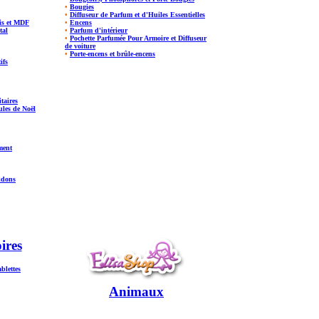
•
Bougies
•
Diffuseur de Parfum et d'Huiles Essentielles
is et MDF
•
Encens
tal
•
Parfum d'intérieur
•
Pochette Parfumée Pour Armoire et Diffuseur
de voiture
•
Porte-encens et brûle-encens
ifs
itaires
les de Noël
ment
idons
ires
ablettes
Animaux