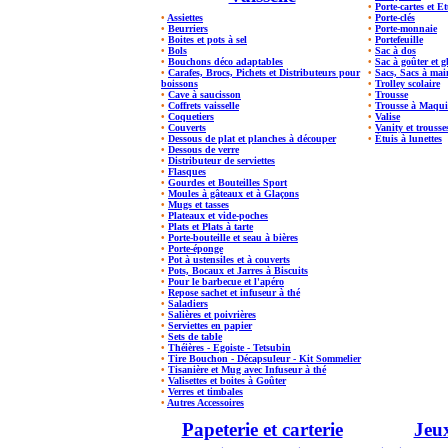
•
Porte-cartes et E
•
Assiettes
•
Porte-clés
•
Beurriers
•
Porte-monnaie
•
Boites et pots à sel
•
Portefeuille
•
Bols
•
Sac à dos
•
Bouchons déco adaptables
•
Sac à goûter et g
•
Carafes, Brocs, Pichets et Distributeurs pour
•
Sacs, Sacs à mai
boissons
•
Trolley scolaire
•
Cave à saucisson
•
Trousse
•
Coffrets vaisselle
•
Trousse à Maquil
•
Coquetiers
•
Valise
•
Couverts
•
Vanity et trousses
•
Dessous de plat et planches à découper
•
Étuis à lunettes
•
Dessous de verre
•
Distributeur de serviettes
•
Flasques
•
Gourdes et Bouteilles Sport
•
Moules à gâteaux et à Glaçons
•
Mugs et tasses
•
Plateaux et vide-poches
•
Plats et Plats à tarte
•
Porte-bouteille et seau à bières
•
Porte-éponge
•
Pot à ustensiles et à couverts
•
Pots, Bocaux et Jarres à Biscuits
•
Pour le barbecue et l'apéro
•
Repose sachet et infuseur à thé
•
Saladiers
•
Salières et poivrières
•
Serviettes en papier
•
Sets de table
•
Théières - Egoiste - Tetsubin
•
Tire Bouchon - Décapsuleur - Kit Sommelier
•
Tisanière et Mug avec Infuseur à thé
•
Valisettes et boites à Goûter
•
Verres et timbales
•
Autres Accessoires
Papeterie et carterie
Jeux