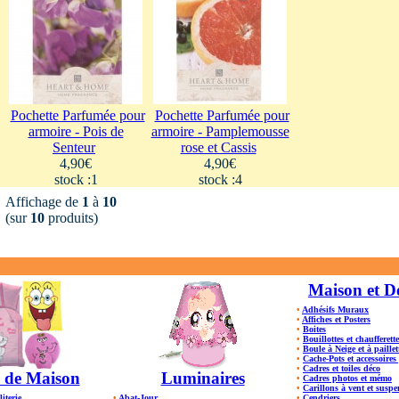
Pochette Parfumée pour
Pochette Parfumée pour
armoire - Pois de
armoire - Pamplemousse
Senteur
rose et Cassis
4,90€
4,90€
stock :1
stock :4
Affichage de
1
à
10
(sur
10
produits)
Maison et D
•
Adhésifs Muraux
•
Affiches et Posters
•
Boites
•
Bouillottes et chaufferette
•
Boule à Neige et à paillet
•
Cache-Pots et accessoires
•
Cadres et toiles déco
 de Maison
Luminaires
•
Cadres photos et mémo
•
Carillons à vent et susp
literie
•
Abat-Jour
•
Cendriers