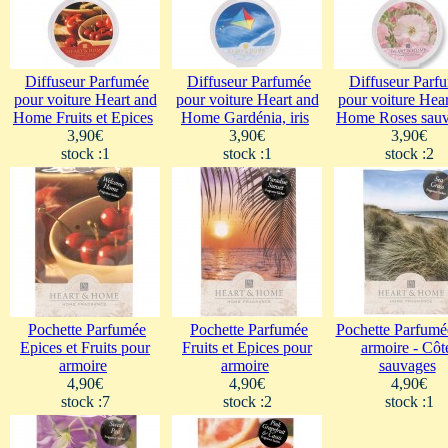
Diffuseur Parfumée
Diffuseur Parfumée
Diffuseur Parf
pour voiture Heart and
pour voiture Heart and
pour voiture Hear
Home Fruits et Epices
Home Gardénia, iris
Home Roses sau
3,90€
3,90€
3,90€
stock :1
stock :1
stock :2
Pochette Parfumée
Pochette Parfumée
Pochette Parfumé
Epices et Fruits pour
Fruits et Epices pour
armoire - Côt
armoire
armoire
sauvages
4,90€
4,90€
4,90€
stock :7
stock :2
stock :1