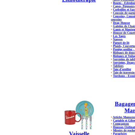
•
Boutis - Edredon
•
Capes, Peignoirs
•
Corbeilles et Sac
•
Coussin de garn
•
Coussins, Coussi
coussins
•
Drap Housse
•
Galettes de Chai
•
Gants et Maniqu
•
Housse de Couet
•
Les Tapis
•
Nappes
•
Parure de lit
•
Plaids, Couvertu
•
Protège oreiller 
•
Rideaux de dou
•
Rideaux et Voila
•
Serviettes de tabl
•
Serviettes, Drap
•
Tabliers
•
Taie d'oreiller
•
Taie de traversin
•
Torchons - Essu
Bagager
Mar
•
Articles Manucu
•
Cartable et Gibec
•
Compagnon
•
Housses Ordinat
•
Miroirs de poche
Vaisselle
•
Parapluies