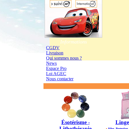
Informations
CGDV
Livraison
Qui sommes nous ?
News
Espace Pro
Loi AGEC
Nous contacter
Ésotérisme -
Linge
Lithothérapie
•
Alèse, Protection 