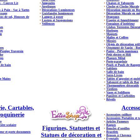
 - Couvre Lit
•
Ampoules
•
Chaises et Tabourets
•
Appliques
•
Cloche et Cloche Murale
s à Pain - Sac à Tartes
•
Décorations Lumineuses
•
Décoration murale en Bo
issage
•
Guirlandes lumineuses
•
Décoration Murale en mé
ns de sol, Housses de
•
Lampes à poser
•
Drapeaux
•
Lustres et Suspensions
•
Etagère et Ameublement
•
Veilleuses
•
Fontaines d’intérieur
ses
•
Globes Terrestres Décorat
es
•
Horloges
te
•
Magnets
•
Malles et Coffres
•
Miroirs
•
Objets de décoration util
res
•
Ornement de Sapin - Bou
- Protège Traversin
•
Patère - Porte manteaux
che
•
Petit electro et Hifi
ges
•
Plaques Métal
e
•
Porte-parapluie
s de bain
•
Poufs et Poufs de Range
•
Sabliers
•
Salle de bain
•
Serre-Livres
ie Mains
•
Tables d’appoint et guér
•
Tabouret et table de Bar
•
Thermomètres décoratifs
•
Tirelires
•
Vases et Soliflores
•
Panières et Corbeilles
•
Réveils
ie, Cartables,
Accesso
oquinerie
•
Accessoires coiffure
•
Accessoires Portables et t
re
•
Articles Fumeurs
ière scolaire
•
Bagues
Figurines, Statuettes et
•
Boucles d'oreilles
eur et porte documents
•
Bracelets
Statues de décoration et
•
Brosses à Cheveux
•
Éventails