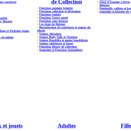
de Collection
tuis passeport
•
Gloss et baumes à lèvres
•
Montres
•
Figurines animées Solaires
•
Pendentifs, colliers et br
•
Figurines collection et décoration
•
Sonnettes et klaxons de 
•
Figurines Smiski
•
Figurines Sonny-angel
lacière
•
Figurines sous licences
n, Besaces
•
Les chats de Dubout
•
Reproduction de sculptures et statues du
Musée
lage et Pochettes plates
•
Statues Africaines
•
Statues Body Talk et Véronèse
 de toilette
•
Statues Bouddha et moine bouddhiste
•
Statues religieuses et Anges
•
Figurines Disney de collection
•
Statuettes et Figurines Animalières
 et jouets
Adultes
Fille