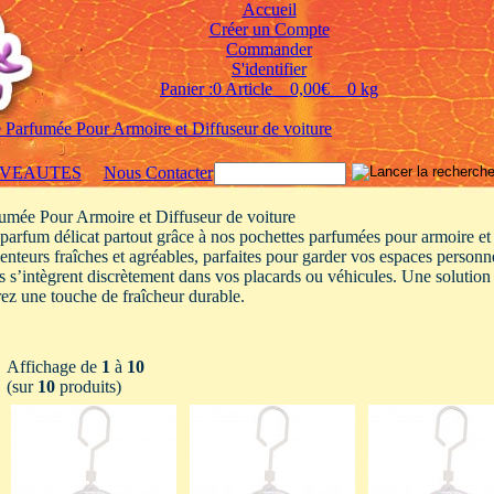
Accueil
Créer un Compte
Commander
S'identifier
Panier :0 Article 0,00€ 0 kg
 Parfumée Pour Armoire et Diffuseur de voiture
VEAUTES
Nous Contacter
umée Pour Armoire et Diffuseur de voiture
 parfum délicat partout grâce à nos pochettes parfumées pour armoire et d
enteurs fraîches et agréables, parfaites pour garder vos espaces person
ils s’intègrent discrètement dans vos placards ou véhicules. Une solution
ez une touche de fraîcheur durable.
Affichage de
1
à
10
(sur
10
produits)