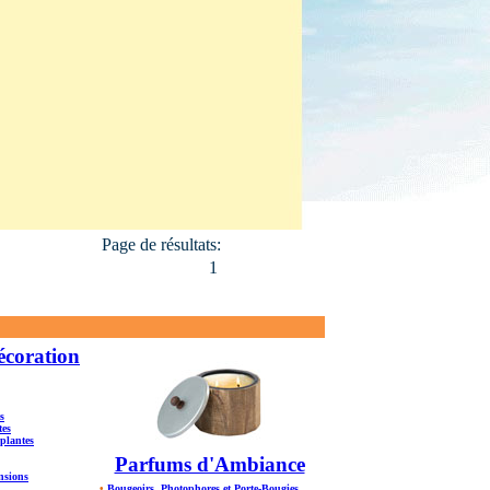
Page de résultats:
1
écoration
s
tes
 plantes
Parfums d'Ambiance
ensions
•
Bougeoirs, Photophores et Porte-Bougies