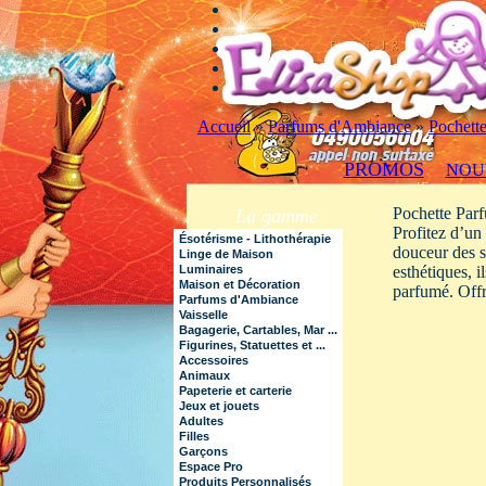
Accueil
»
Parfums d'Ambiance
»
Pochette
PROMOS
NOU
Pochette Parf
La gamme
Profitez d’un
Ésotérisme - Lithothérapie
douceur des s
Linge de Maison
Luminaires
esthétiques, 
Maison et Décoration
parfumé. Offr
Parfums d'Ambiance
Vaisselle
Bagagerie, Cartables, Mar ...
Figurines, Statuettes et ...
Accessoires
Animaux
Papeterie et carterie
Jeux et jouets
Adultes
Filles
Garçons
Espace Pro
Produits Personnalisés