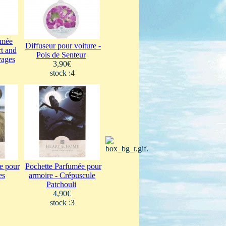
umée
Diffuseur pour voiture -
t and
Pois de Senteur
vages
3,90€
stock :4
e pour
Pochette Parfumée pour
es
armoire - Crépuscule
Patchouli
4,90€
stock :3