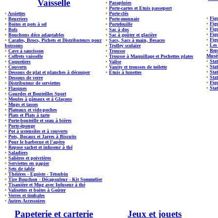
Vaisselle
•
Parapluies
•
Porte-cartes et Etuis passeport
•
Assiettes
•
Porte-clés
•
Fig
•
Beurriers
•
Porte-monnaie
•
Figu
•
Boites et pots à sel
•
Portefeuille
•
Fig
•
Bols
•
Sac à dos
•
Fig
•
Bouchons déco adaptables
•
Sac à goûter et glacière
•
Fig
•
Carafes, Brocs, Pichets et Distributeurs pour
•
Sacs, Sacs à main, Besaces
•
Les
boissons
•
Trolley scolaire
•
Rep
•
Cave à saucisson
•
Trousse
Musé
•
Coffrets vaisselle
•
Trousse à Maquillage et Pochettes plates
•
Stat
•
Coquetiers
•
Valise
•
Sta
•
Couverts
•
Vanity et trousses de toilette
•
Sta
•
Dessous de plat et planches à découper
•
Étuis à lunettes
•
Stat
•
Dessous de verre
•
Fig
•
Distributeur de serviettes
•
Stat
•
Flasques
•
Gourdes et Bouteilles Sport
•
Moules à gâteaux et à Glaçons
•
Mugs et tasses
•
Plateaux et vide-poches
•
Plats et Plats à tarte
•
Porte-bouteille et seau à bières
•
Porte-éponge
•
Pot à ustensiles et à couverts
•
Pots, Bocaux et Jarres à Biscuits
•
Pour le barbecue et l'apéro
•
Repose sachet et infuseur à thé
•
Saladiers
•
Salières et poivrières
•
Serviettes en papier
•
Sets de table
•
Théières - Egoiste - Tetsubin
•
Tire Bouchon - Décapsuleur - Kit Sommelier
•
Tisanière et Mug avec Infuseur à thé
•
Valisettes et boites à Goûter
•
Verres et timbales
•
Autres Accessoires
Papeterie et carterie
Jeux et jouets