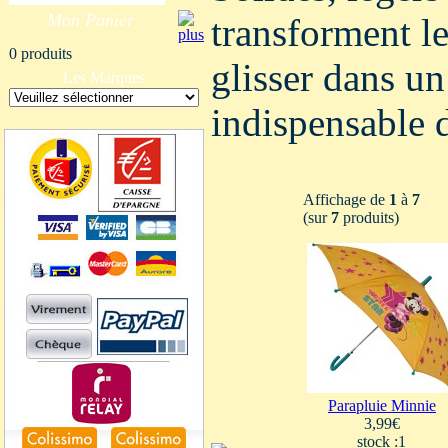
Mon Panier
transforment l
0 produits
glisser dans un
Les Marques
indispensable 
Affichage de
1
à
7
(sur
7
produits)
Parapluie Minnie
3,99€
stock :1