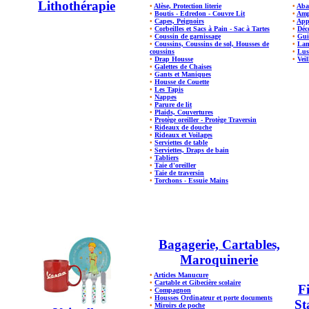
Lithothérapie
•
Alèse, Protection literie
•
Aba
•
Boutis - Edredon - Couvre Lit
•
Amp
•
Capes, Peignoirs
•
App
•
Corbeilles et Sacs à Pain - Sac à Tartes
•
Déc
•
Coussin de garnissage
•
Gui
•
Coussins, Coussins de sol, Housses de
•
Lam
coussins
•
Lus
•
Drap Housse
•
Veil
•
Galettes de Chaises
•
Gants et Maniques
•
Housse de Couette
•
Les Tapis
•
Nappes
•
Parure de lit
•
Plaids, Couvertures
•
Protège oreiller - Protège Traversin
•
Rideaux de douche
•
Rideaux et Voilages
•
Serviettes de table
•
Serviettes, Draps de bain
•
Tabliers
•
Taie d'oreiller
•
Taie de traversin
•
Torchons - Essuie Mains
Bagagerie, Cartables,
Maroquinerie
•
Articles Manucure
•
Cartable et Gibecière scolaire
Fi
•
Compagnon
•
Housses Ordinateur et porte documents
St
•
Miroirs de poche