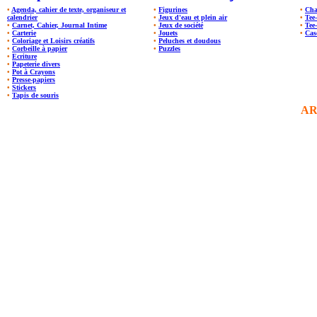
•
Agenda, cahier de texte, organiseur et
•
Figurines
•
Cha
calendrier
•
Jeux d'eau et plein air
•
Tee
•
Carnet, Cahier, Journal Intime
•
Jeux de société
•
Tee
•
Carterie
•
Jouets
•
Cas
•
Coloriage et Loisirs créatifs
•
Peluches et doudous
•
Corbeille à papier
•
Puzzles
•
Ecriture
•
Papeterie divers
•
Pot à Crayons
•
Presse-papiers
•
Stickers
•
Tapis de souris
AR