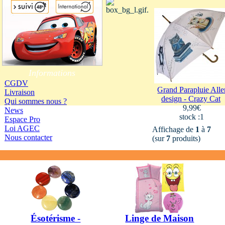
Informations
CGDV
Grand Parapluie Alle
Livraison
design - Crazy Cat
Qui sommes nous ?
9,99€
News
stock :1
Espace Pro
Loi AGEC
Affichage de
1
à
7
Nous contacter
(sur
7
produits)
Ésotérisme -
Linge de Maison