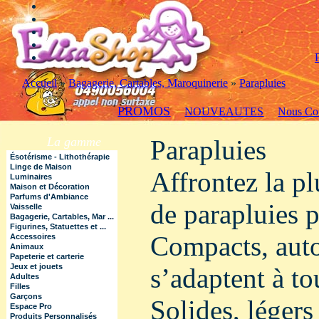
Accueil
»
Bagagerie, Cartables, Maroquinerie
»
Parapluies
PROMOS
NOUVEAUTES
Nous Con
La gamme
Parapluies
Ésotérisme - Lithothérapie
Linge de Maison
Affrontez la pl
Luminaires
Maison et Décoration
Parfums d'Ambiance
de parapluies p
Vaisselle
Bagagerie, Cartables, Mar ...
Figurines, Statuettes et ...
Compacts, auto
Accessoires
Animaux
Papeterie et carterie
Jeux et jouets
s’adaptent à to
Adultes
Filles
Garçons
Solides, légers 
Espace Pro
Produits Personnalisés