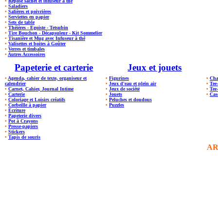
•
Repose sachet et infuseur à thé
•
Saladiers
•
Salières et poivrières
•
Serviettes en papier
•
Sets de table
•
Théières - Egoiste - Tetsubin
•
Tire Bouchon - Décapsuleur - Kit Sommelier
•
Tisanière et Mug avec Infuseur à thé
•
Valisettes et boites à Goûter
•
Verres et timbales
•
Autres Accessoires
Papeterie et carterie
Jeux et jouets
•
Agenda, cahier de texte, organiseur et
•
Figurines
•
Cha
calendrier
•
Jeux d'eau et plein air
•
Tee
•
Carnet, Cahier, Journal Intime
•
Jeux de société
•
Tee
•
Carterie
•
Jouets
•
Cas
•
Coloriage et Loisirs créatifs
•
Peluches et doudous
•
Corbeille à papier
•
Puzzles
•
Ecriture
•
Papeterie divers
•
Pot à Crayons
•
Presse-papiers
•
Stickers
•
Tapis de souris
AR