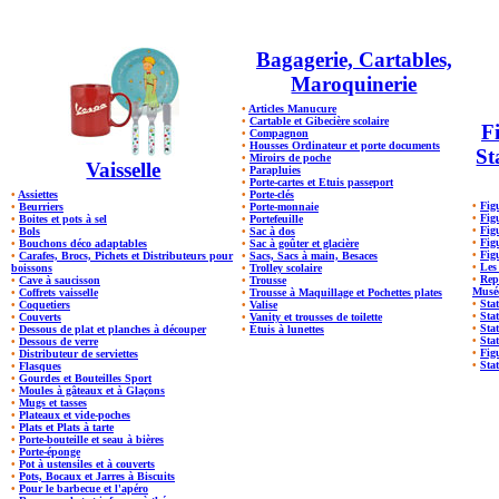
Bagagerie, Cartables,
Maroquinerie
•
Articles Manucure
•
Cartable et Gibecière scolaire
Fi
•
Compagnon
•
Housses Ordinateur et porte documents
St
•
Miroirs de poche
Vaisselle
•
Parapluies
•
Porte-cartes et Etuis passeport
•
Assiettes
•
Porte-clés
•
Fig
•
Beurriers
•
Porte-monnaie
•
Figu
•
Boites et pots à sel
•
Portefeuille
•
Fig
•
Bols
•
Sac à dos
•
Fig
•
Bouchons déco adaptables
•
Sac à goûter et glacière
•
Fig
•
Carafes, Brocs, Pichets et Distributeurs pour
•
Sacs, Sacs à main, Besaces
•
Les
boissons
•
Trolley scolaire
•
Rep
•
Cave à saucisson
•
Trousse
Musé
•
Coffrets vaisselle
•
Trousse à Maquillage et Pochettes plates
•
Stat
•
Coquetiers
•
Valise
•
Sta
•
Couverts
•
Vanity et trousses de toilette
•
Sta
•
Dessous de plat et planches à découper
•
Étuis à lunettes
•
Stat
•
Dessous de verre
•
Fig
•
Distributeur de serviettes
•
Stat
•
Flasques
•
Gourdes et Bouteilles Sport
•
Moules à gâteaux et à Glaçons
•
Mugs et tasses
•
Plateaux et vide-poches
•
Plats et Plats à tarte
•
Porte-bouteille et seau à bières
•
Porte-éponge
•
Pot à ustensiles et à couverts
•
Pots, Bocaux et Jarres à Biscuits
•
Pour le barbecue et l'apéro