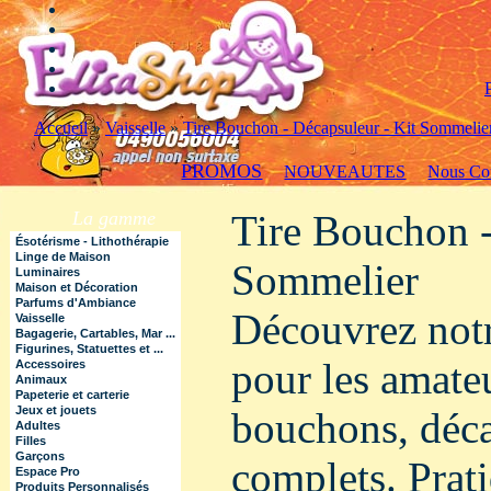
Accueil
»
Vaisselle
»
Tire Bouchon - Décapsuleur - Kit Sommelie
PROMOS
NOUVEAUTES
Nous Con
La gamme
Tire Bouchon -
Ésotérisme - Lithothérapie
Linge de Maison
Sommelier
Luminaires
Maison et Décoration
Parfums d'Ambiance
Découvrez notr
Vaisselle
Bagagerie, Cartables, Mar ...
Figurines, Statuettes et ...
pour les amateu
Accessoires
Animaux
Papeterie et carterie
Jeux et jouets
bouchons, déca
Adultes
Filles
Garçons
complets. Pratiq
Espace Pro
Produits Personnalisés