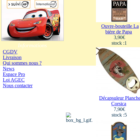
Ouvre-bouteille La
bière de Papa
3,90€
stock :1
Informations
CGDV
Livraison
Qui sommes nous ?
News
Espace Pro
Loi AGEC
Nous contacter
Décapsuleur Planch
Corsica
7,90€
stock :5