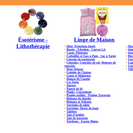
Ésotérisme -
Linge de Maison
Lithothérapie
•
Alèse, Protection literie
•
Aba
•
Boutis - Edredon - Couvre Lit
•
Amp
•
Capes, Peignoirs
•
App
•
Corbeilles et Sacs à Pain - Sac à Tartes
•
Déc
•
Coussin de garnissage
•
Gui
•
Coussins, Coussins de sol, Housses de
•
Lam
coussins
•
Lus
•
Drap Housse
•
Veil
•
Galettes de Chaises
•
Gants et Maniques
•
Housse de Couette
•
Les Tapis
•
Nappes
•
Parure de lit
•
Plaids, Couvertures
•
Protège oreiller - Protège Traversin
•
Rideaux de douche
•
Rideaux et Voilages
•
Serviettes de table
•
Serviettes, Draps de bain
•
Tabliers
•
Taie d'oreiller
•
Taie de traversin
•
Torchons - Essuie Mains