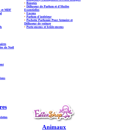
•
Bougies
•
Diffuseur de Parfum et d'Huiles
s et MDF
Essentielles
al
•
Encens
•
Parfum d'intérieur
•
Pochette Parfumée Pour Armoire et
Diffuseur de voiture
fs
•
Porte-encens et brûle-encens
aires
es de Noël
ent
dons
res
lettes
Animaux