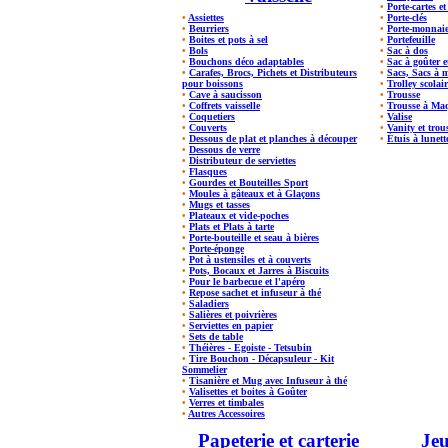
•
Porte-cartes e
•
Assiettes
•
Porte-clés
•
Beurriers
•
Porte-monnai
•
Boites et pots à sel
•
Portefeuille
•
Bols
•
Sac à dos
•
Bouchons déco adaptables
•
Sac à goûter e
•
Carafes, Brocs, Pichets et Distributeurs
•
Sacs, Sacs à 
pour boissons
•
Trolley scolair
•
Cave à saucisson
•
Trousse
•
Coffrets vaisselle
•
Trousse à Maqu
•
Coquetiers
•
Valise
•
Couverts
•
Vanity et trous
•
Dessous de plat et planches à découper
•
Étuis à lunett
•
Dessous de verre
•
Distributeur de serviettes
•
Flasques
•
Gourdes et Bouteilles Sport
•
Moules à gâteaux et à Glaçons
•
Mugs et tasses
•
Plateaux et vide-poches
•
Plats et Plats à tarte
•
Porte-bouteille et seau à bières
•
Porte-éponge
•
Pot à ustensiles et à couverts
•
Pots, Bocaux et Jarres à Biscuits
•
Pour le barbecue et l'apéro
•
Repose sachet et infuseur à thé
•
Saladiers
•
Salières et poivrières
•
Serviettes en papier
•
Sets de table
•
Théières - Egoiste - Tetsubin
•
Tire Bouchon - Décapsuleur - Kit
Sommelier
•
Tisanière et Mug avec Infuseur à thé
•
Valisettes et boites à Goûter
•
Verres et timbales
•
Autres Accessoires
Papeterie et carterie
Jeu