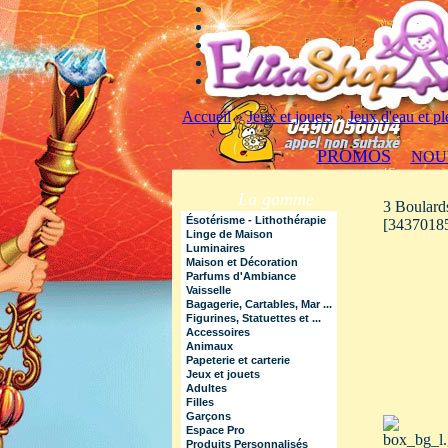
Accueil
»
Jeux et jouets
»
Jeux d'eau et pl
PROMOS
NOU
La gamme
3 Boulard
Ésotérisme - Lithothérapie
[3437018
Linge de Maison
Luminaires
Maison et Décoration
Parfums d'Ambiance
Vaisselle
Bagagerie, Cartables, Mar ...
Figurines, Statuettes et ...
Accessoires
Animaux
Papeterie et carterie
Jeux et jouets
Adultes
Filles
Garçons
Espace Pro
Produits Personnalisés