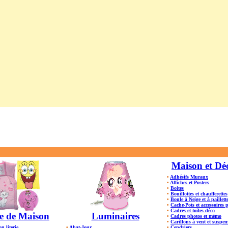
Maison et Dé
•
Adhésifs Muraux
•
Affiches et Posters
•
Boites
•
Bouillottes et chaufferettes
•
Boule à Neige et à paillett
•
Cache-Pots et accessoires 
•
Cadres et toiles déco
e de Maison
Luminaires
•
Cadres photos et mémo
•
Carillons à vent et suspen
on literie
•
Abat-Jour
•
Cendriers