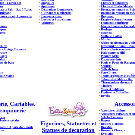
don - Couvre Lit
•
Ampoules
•
Chaises et Tabourets
irs
•
Appliques
•
Cloche et Cloche Murale
Sacs à Pain - Sac à Tartes
•
Décorations Lumineuses
•
Décoration murale en Boi
rnissage
•
Guirlandes lumineuses
•
Décoration Murale en mét
ssins de sol, Housses de
•
Lampes à poser
•
Drapeaux
•
Lustres et Suspensions
•
Etagère et Ameublement
•
Veilleuses
•
Fontaines d’intérieur
haises
•
Globes Terrestres Décorati
iques
•
Horloges
ette
•
Magnets
•
Malles et Coffres
•
Miroirs
•
Objets de décoration utilit
rtures
•
Ornement de Sapin - Boul
er - Protège Traversin
•
Patère - Porte manteaux
ouche
•
Petit electro et Hifi
ilages
•
Plaques Métal
able
•
Porte-parapluie
aps de bain
•
Poufs et Poufs de Rangem
•
Sabliers
•
Salle de bain
sin
•
Serre-Livres
suie Mains
•
Tables d’appoint et guéri
•
Tabouret et table de Bar
•
Thermomètres décoratifs
•
Tirelires
•
Vases et Soliflores
•
Panières et Corbeilles
•
Réveils
ie, Cartables,
Accessoi
roquinerie
•
Accessoires coiffure
•
Accessoires Portables et tab
cure
•
Articles Fumeurs
becière scolaire
•
Bagues
Figurines, Statuettes et
•
Boucles d'oreilles
ateur et porte documents
•
Bracelets
Statues de décoration
che
•
Brosses à Cheveux
•
Éventails