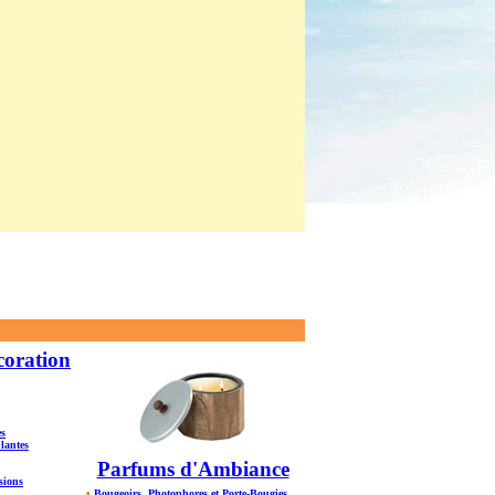
coration
es
plantes
Parfums d'Ambiance
sions
•
Bougeoirs, Photophores et Porte-Bougies