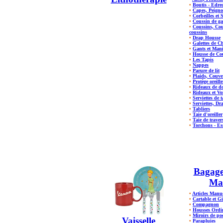
•
Boutis - Edre
•
Capes, Peigno
•
Corbeilles et 
•
Coussin de ga
•
Coussins, Cou
coussins
•
Drap Housse
•
Galettes de C
•
Gants et Man
•
Housse de Cou
•
Les Tapis
•
Nappes
•
Parure de lit
•
Plaids, Couve
•
Protège oreill
•
Rideaux de d
•
Rideaux et Vo
•
Serviettes de t
•
Serviettes, Dr
•
Tabliers
•
Taie d'oreiller
•
Taie de traver
•
Torchons - Es
Bagager
Ma
•
Articles Manu
•
Cartable et Gi
•
Compagnon
•
Housses Ordin
•
Miroirs de po
Vaisselle
•
Parapluies