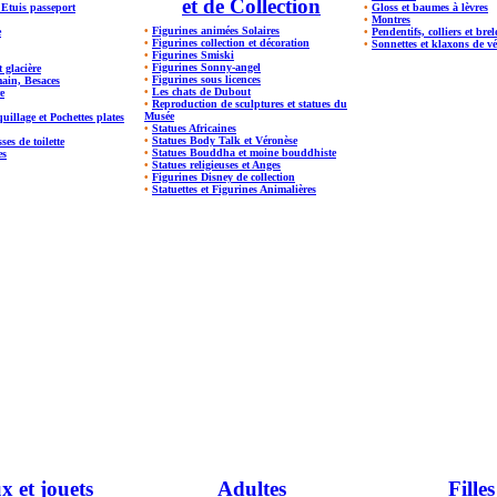
et de Collection
t Etuis passeport
•
Gloss et baumes à lèvres
•
Montres
•
Figurines animées Solaires
e
•
Pendentifs, colliers et bre
•
Figurines collection et décoration
•
Sonnettes et klaxons de vé
•
Figurines Smiski
•
Figurines Sonny-angel
t glacière
•
Figurines sous licences
main, Besaces
•
Les chats de Dubout
e
•
Reproduction de sculptures et statues du
Musée
illage et Pochettes plates
•
Statues Africaines
•
Statues Body Talk et Véronèse
ses de toilette
•
Statues Bouddha et moine bouddhiste
es
•
Statues religieuses et Anges
•
Figurines Disney de collection
•
Statuettes et Figurines Animalières
x et jouets
Adultes
Filles