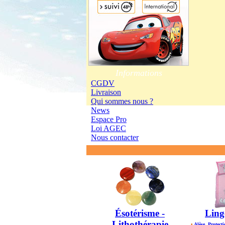
Informations
CGDV
Livraison
Qui sommes nous ?
News
Espace Pro
Loi AGEC
Nous contacter
Ésotérisme -
Ling
Lithothérapie
•
Alèse, Protecti